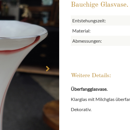
Bauchige Glasvase.
Entstehungszeit:
Material:
Abmessungen:
Weitere Details:
Überfangglasvase.
Klarglas mit Milchglas überf
Dekorativ.