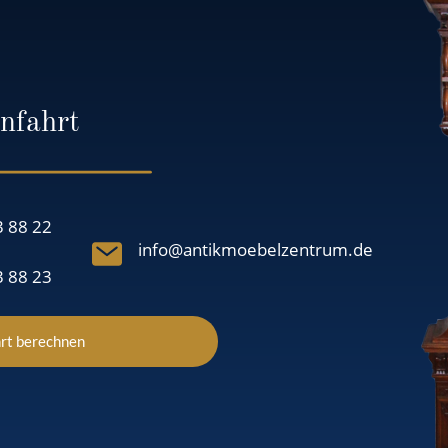
nfahrt
3 88 22
info@antikmoebelzentrum.de
3 88 23
rt berechnen