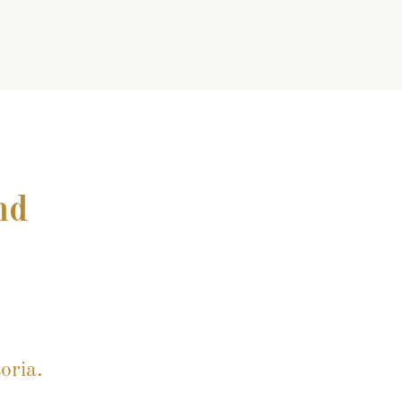
nd
oria.