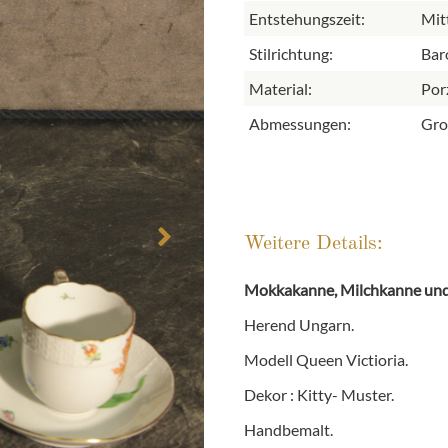
Entstehungszeit:
Mit
Stilrichtung:
Baro
Material:
Por
Abmessungen:
Gro
Weitere Details:
Mokkakanne, Milchkanne und 
Herend Ungarn.
Modell Queen Victioria.
Dekor : Kitty- Muster.
Handbemalt.